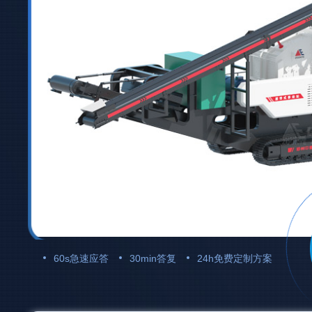
60s急速应答
30min答复
24h免费定制方案