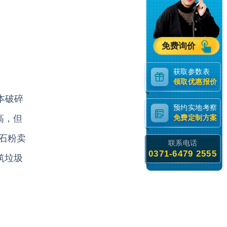
免费询价
获取参数表
领取优惠报价
本破碎
预约实地考察
高，但
免费定制方案
石粉卖
联系电话
0371-6479 2555
筑垃圾