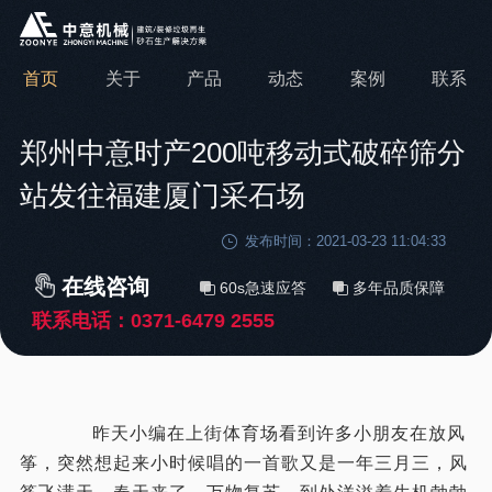
首页
关于
产品
动态
案例
联系
郑州中意时产200吨移动式破碎筛分
站发往福建厦门采石场
发布时间：2021-03-23 11:04:33
在线咨询
60s急速应答
多年品质保障
联系电话：
0371-6479 2555
昨天小编在上街体育场看到许多小朋友在放风
筝，突然想起来小时候唱的一首歌又是一年三月三，风